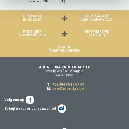
CENTRAAL
RUIM AANBOD
IN EUROPA
AAN VAARWEGEN
HEERLIJKE
HISTORISCHE
GASTRONOMIE
PLEKKEN
GOEDE
BEREIKBAARHEID
AQUA-LIBRA YACHTCHARTER
Jachthaven "De Spaanjerd"
3640 Kinrooi
T.
+32(0)471/47 67 61
M.
info@aqua-libra.be
Volg ons op
Schrijf u in voor de nieuwsbrief