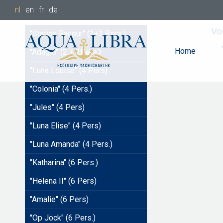
nl
en
fr
de
Vo
"Station Racour" (2+2 Pers.)
Home
"Adagio" (2 + 2Pers.)
"Luna Louise" (4 Pers)
"Colonia" (4 Pers.)
"Jules" (4 Pers)
"Luna Elise" (4 Pers)
"Luna Amanda" (4 Pers.)
"Katharina" (6 Pers.)
"Helena II" (6 Pers)
"Amalie" (6 Pers)
"Op Jöck" (6 Pers.)