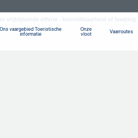
or vrijblijvende offerte - beschikbaarheid of boekin
Ons vaargebied Toeristische
Onze
Vaarroutes
informatie
vloot