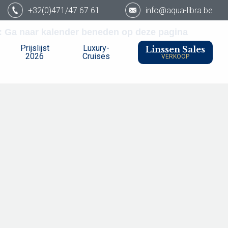
+32(0)471/47 67 61
info@aqua-libra.be
g : Ga naar kalender beneden op deze pagina
Prijslijst
Luxury-
Linssen Sales
2026
Cruises
VERKOOP