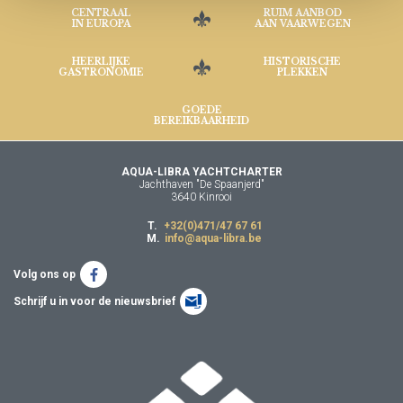
CENTRAAL
RUIM AANBOD
IN EUROPA
AAN VAARWEGEN
HEERLIJKE
HISTORISCHE
GASTRONOMIE
PLEKKEN
GOEDE
BEREIKBAARHEID
AQUA-LIBRA YACHTCHARTER
Jachthaven "De Spaanjerd"
3640 Kinrooi
T.
+32(0)471/47 67 61
M.
info@aqua-libra.be
Volg ons op
Schrijf u in voor de nieuwsbrief