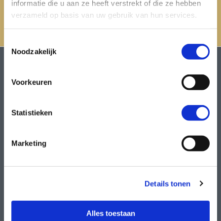
informatie die u aan ze heeft verstrekt of die ze hebben
HEERLIJKE
HISTORISCHE
GASTRONOMIE
PLEKKEN
verzameld op basis van uw gebruik van hun services.
GOEDE
BEREIKBAARHEID
Toestemmingsselectie
Noodzakelijk
AQUA-LIBRA YACHTCHARTER
Jachthaven "De Spaanjerd"
3640 Kinrooi
Voorkeuren
T.
+32(0)471/47 67 61
M.
info@aqua-libra.be
Statistieken
Volg ons op
Schrijf u in voor de nieuwsbrief
Marketing
Details tonen
Alles toestaan