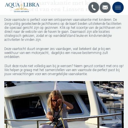
Ideale vaarvakantie met kinderen,
aan boord van een Linssen motoryacht
Deze vaarroute is perfect voor een ontspannen vaarvakantie met kinderen. De
zorgvuldig geselecteerde jachthavens op de kaart bieden uitstekende faciliteiten
die speciaal gericht zijn op gezinnen. Klik op het icoontje van de jachthaven om
direct naar de website van de haven te gaan. Daarnaast zijn alle locaties
strategisch gekozen, zodat er op wandelafstand leuke en kindvriendelijke
activiteiten te vinden zijn.
Deze vaartocht duurt ongeveer zes vaardagen, wat betekent dat je bij een
weekhuur van een motoryacht, dagelijks een nieuwe bestemming zult
ontdekken.
Sluit deze route niet volledig aan bij je wensen? Neem gerust contact met ons op!
We helpen je graag met het samenstellen van een vaarroute die perfect past bij
jouw verwachtingen voor een onvergetelijke vaarvakantie.